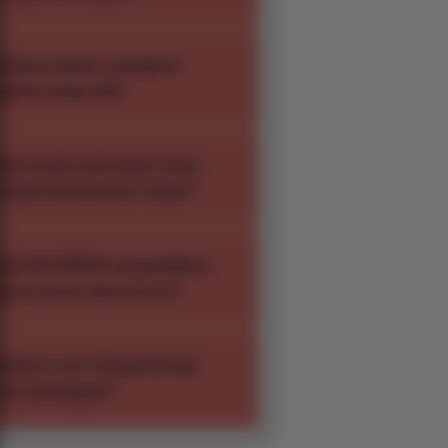
 tombol
SKY99IDN
Berdasarkan
ipsi terbaru dan tren teknologi
imana sistem menjamin
diusungnya, inovasi terbesar
>
ainan yang adil?
 ditawarkan SKY99IDN terletak
integrasi infrastruktur berperforma
 tombol
SKY99IDN
Sistem
i dengan sistem probabilitas yang
amin keadilan permainan melalui
ah proses pencairan dana
si.
inasi teknologi canggih dan
>
hdraw) benar-benar instan?
paransi operasional yang ketat.
ut adalah pilar utama yang
ang
SKY99IDN
Ya, proses
stikan setiap sesi di SKY99IDN
airan dana di SKY99IDN
ah SKY99IDN menyediakan
lan secara Fair-Play.
cang untuk berjalan secara instan
>
ram promo atau bonus?
tomatis. Mengingat efisiensi
h prioritas utama dalam
ang
SKY99IDN
Tentu saja.
stem digital tahun 2026, sistem
9IDN secara konsisten
imana cara menghubungi
 telah memangkas birokrasi
ediakan berbagai program
>
nan pelanggan?
al yang biasanya memperlambat
osi dan bonus yang dirancang
aksi.
us untuk meningkatkan nilai
ang
SKY99IDN
Anda dapat