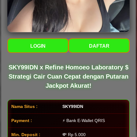
Klik
paling ampuh untuk memancing PUTARAN
deskr
Baga
uan secepat kilat. Menjadi bagian dari
yang 
perm
an dalam mengelola modal taruhan
yang
pada 
Klik
LOGIN
DAFTAR
tingg
menj
Apak
an tingkat kemenangan tinggi yang
presi
komb
(wit
latform SKY99IDN. Seluruh mekanisme
trans
SKY99IDN x Refine Homoeo Laboratory $
 untuk memberikan transparansi penuh
Berik
Ten
Strategi Cair Cuan Cepat dengan Putaran
mema
penc
Apak
Jackpot Akurat!
berja
diran
N dilakukan secara otomatis tanpa alasan
prog
dan o
 waktu. Kecepatan transaksi dari SKY99IDN
adala
sebagai situs yang mengutamakan
Ten
Nama Situs :
SKY99IDN
ekosi
SKY9
Baga
kami
meny
laya
Payment :
⚡ Bank E-Wallet QRIS
ksekusi strateginya, dan manfaatkan setiap
manu
prom
 Anda. Fasilitas lengkap yang disajikan
trans
khus
Ten
Min. Deposit :
💸 Rp 5.000