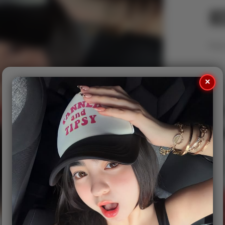
men
D
Me
Harga
Dap
pre
SK
×
FAQ
Seri
Klik pe
menutup
Apa 
dita