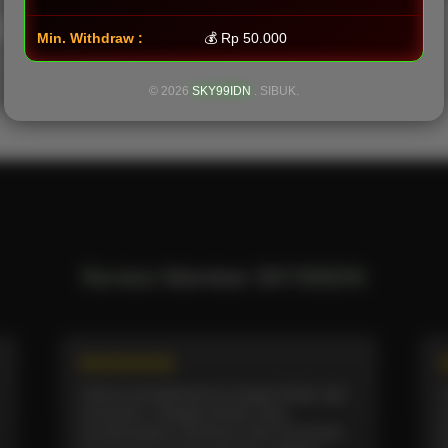
 meraih target profit harian.
tamb
menga
memb
langs
Min. Withdraw :
💰 Rp 50.000
gan melimpah Anda detik ini juga bersama
aplik
Wujudkan kemudahan mengumpulkan pundi-
terse
© 2026
SKY99IDN
. SIBUK.
99IDN!
terma
obro
untu
repre
detik
Review Member SKY99IDN
★★★★★
★
“Sistem pendaftarannya sangat efisien dan
“Gak 
transparan. Sebagai pemain yang
nyoba
mengutamakan keamanan data terenkripsi,
banget