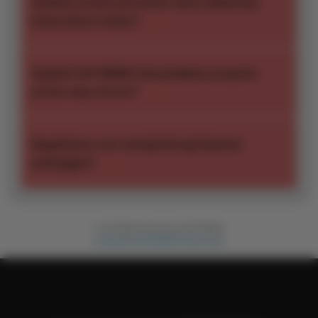
permainan melalui kombinasi teknologi canggih
Apakah proses pencairan dana (withdraw)
support
dan transparansi operasional yang ketat. Berikut
>
benar-benar instan?
khusus
adalah pilar utama yang memastikan setiap sesi di
dari tim
SKY99IDN berjalan secara Fair-Play.
SKY99IDN
Tenang
SKY99IDN
Ya, proses pencairan dana di
.
SKY99IDN dirancang untuk berjalan secara instan
Apakah SKY99IDN menyediakan program
dan otomatis. Mengingat efisiensi adalah prioritas
>
promo atau bonus?
utama dalam ekosistem digital tahun 2026, sistem
kami telah memangkas birokrasi manual yang
Tenang
SKY99IDN
Tentu saja. SKY99IDN secara
biasanya memperlambat transaksi.
konsisten menyediakan berbagai program
Bagaimana cara menghubungi layanan
promosi dan bonus yang dirancang khusus untuk
>
pelanggan?
meningkatkan nilai tambah bagi setiap member,
baik member baru maupun pemain setia.
Tenang
SKY99IDN
Anda dapat mengakses fitur
Live Chat secara langsung melalui situs resmi
© All Rights Reserved SKY99IDN
atau aplikasi SKY99IDN Apk. Fitur ini tersedia 24
Contact the SKY99IDN Help Team
jam nonstop setiap hari, termasuk hari libur. Cukup
klik ikon obrolan di pojok kanan bawah layar untuk
terhubung langsung dengan staf representatif
kami dalam hitungan detik.