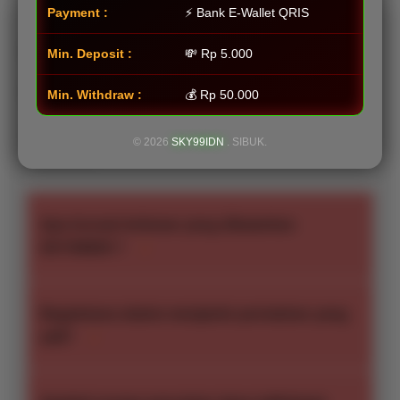
SDY,
Payment :
⚡ Bank E-Wallet QRIS
Macau)
dengan
FAQ — Pertanyaan yang Sering
Min. Deposit :
💸 Rp 5.000
bonus
harian
Diajukan
Min. Withdraw :
💰 Rp 50.000
dan
cashback
Klik pertanyaan di bawah untuk membuka atau menutup
menarik.
© 2026
SKY99IDN
. SIBUK.
jawabannya.
Member
Pilih
VIP
Apa inovasi terbesar yang ditawarkan
100.000
Rp
>
SKY99IDN ?
Dapatkan
layanan
Klik tombol
SKY99IDN
Berdasarkan deskripsi
prioritas,
terbaru dan tren teknologi yang diusungnya,
Bagaimana sistem menjamin permainan yang
bonus
inovasi terbesar yang ditawarkan SKY99IDN
>
mingguan,
adil?
prediksi
terletak pada integrasi infrastruktur berperforma
eksklusif,
tinggi dengan sistem probabilitas yang presisi.
Klik tombol
SKY99IDN
Sistem menjamin keadilan
dan